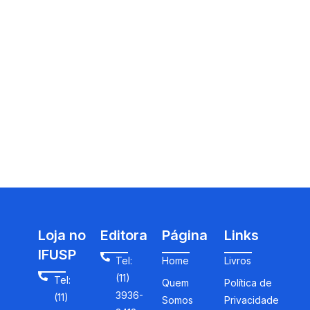
Loja no
Editora
Página
Links
IFUSP
Tel:
Home
Livros
(11)
Tel:
Quem
Política de
3936-
(11)
Somos
Privacidade