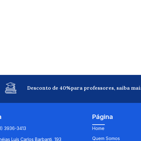
Desconto de 40%para professores, saiba mai
a
Página
11) 3936-3413
Home
Quem Somos
éias Luís Carlos Barbanti, 193