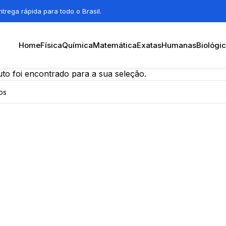
trega rápida para todo o Brasil.
Home
Física
Química
Matemática
Exatas
Humanas
Biológi
o foi encontrado para a sua seleção.