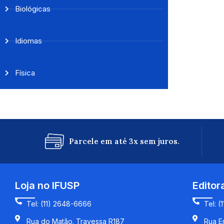
Biológicas
Idiomas
Física
Parcele em até 3x sem juros.
Loja no IFUSP
Editor
Tel: (11) 2648-6666
Tel: (
Rua do Matão. Travessa R187
Rua En