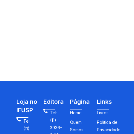
Loja no
Editora
Página
Links
IFUSP
Tel:
Home
Livros
(11)
Tel:
Quem
Política de
3936-
(11)
Somos
Privacidade