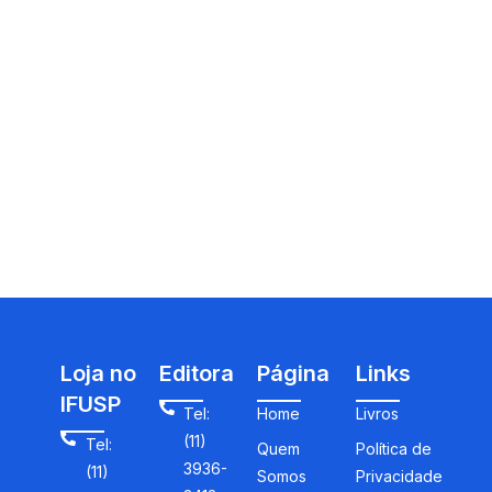
Loja no
Editora
Página
Links
IFUSP
Tel:
Home
Livros
(11)
Tel:
Quem
Política de
3936-
(11)
Somos
Privacidade