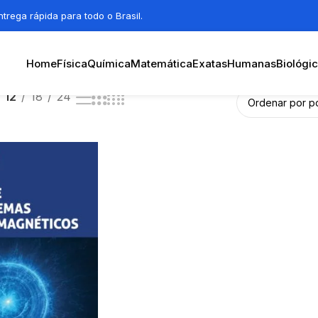
trega rápida para todo o Brasil.
Home
Física
Química
Matemática
Exatas
Humanas
Biológi
12
18
24