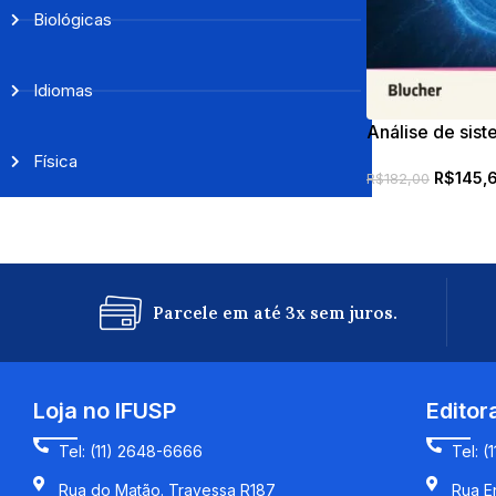
Biológicas
Idiomas
Análise de sis
eletromagnétic
Física
R$
145,
R$
182,00
Parcele em até 3x sem juros.
Loja no IFUSP
Editor
Tel: (11) 2648-6666
Tel: (
Rua do Matão. Travessa R187
Rua En