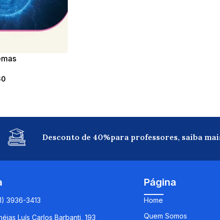
temas
os
60
Desconto de 40%para professores, saiba mai
a
Página
11) 3936-3413
Home
Quem Somos
éias Luís Carlos Barbanti, 193