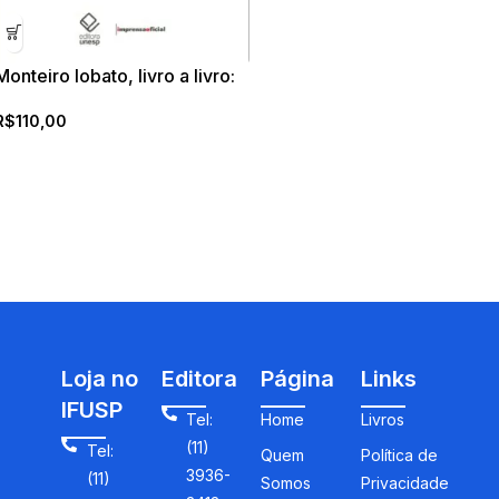
Monteiro lobato, livro a livro:
obra infantil
R$
110,00
Loja no
Editora
Página
Links
IFUSP
Tel:
Home
Livros
(11)
Tel:
Quem
Política de
3936-
(11)
Somos
Privacidade