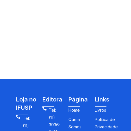
Loja no
Editora
Página
Links
IFUSP
Tel:
Home
Livros
(11)
Tel:
Quem
Política de
3936-
(11)
Somos
Privacidade