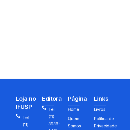
Loja no
Editora
Página
Links
IFUSP
Tel:
Home
Livros
(11)
Tel:
Quem
Política de
3936-
(11)
Somos
Privacidade