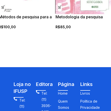
Métodos de pesquisa para a
Metodologia da pesquisa
pedagogia
educacional
R$
100,00
R$
85,00
Loja no
Editora
Página
Links
IFUSP
Tel:
Home
Livros
(11)
Tel:
Quem
Política de
3936-
(11)
Somos
Privacidade