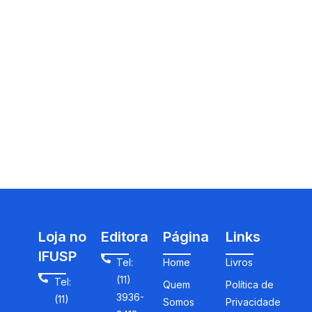
Loja no
Editora
Página
Links
IFUSP
Tel:
Home
Livros
(11)
Tel:
Quem
Política de
3936-
(11)
Somos
Privacidade