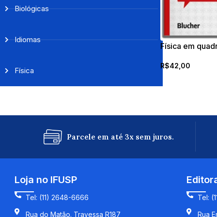
Biológicas
Idiomas
Física em quad
R$
42,00
Física
Parcele em até 3x sem juros.
Loja no IFUSP
Editor
Tel: (11) 2648-6666
Tel: (
Rua do Matão. Travessa R187
Rua En