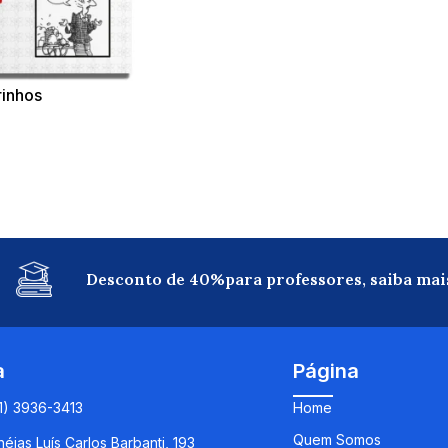
rinhos
Desconto de 40%para professores, saiba mai
a
Página
11) 3936-3413
Home
Quem Somos
éias Luís Carlos Barbanti, 193