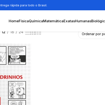
trega rápida para todo o Brasil.
Home
Física
Química
Matemática
Exatas
Humanas
Biológi
12
18
24