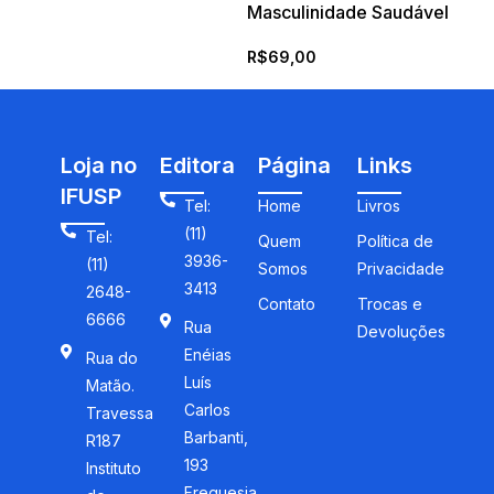
Masculinidade Saudável
R$
69,00
Loja no
Editora
Página
Links
IFUSP
Tel:
Home
Livros
(11)
Tel:
Quem
Política de
3936-
(11)
Somos
Privacidade
3413
2648-
Contato
Trocas e
6666
Rua
Devoluções
Enéias
Rua do
Luís
Matão.
Carlos
Travessa
Barbanti,
R187
193
Instituto
Freguesia