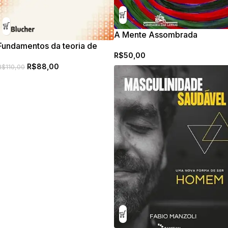
A Mente Assombrada
Fundamentos da teoria de
R$
50,00
erros
R$
88,00
R$
110,00