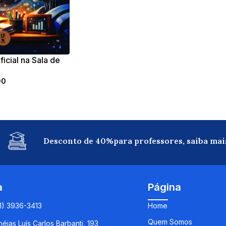
ificial na Sala de
ara professores
00
Desconto de 40%para professores, saiba mai
a
Página
11) 3936-3413
Home
Quem Somos
éias Luís Carlos Barbanti, 193