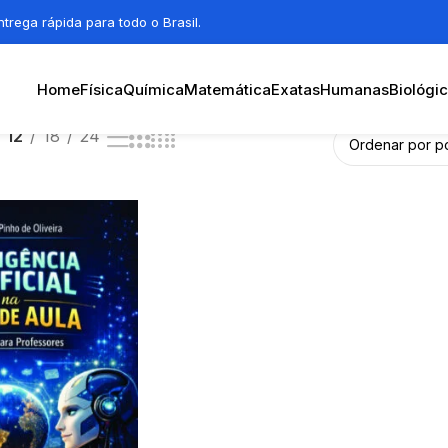
trega rápida para todo o Brasil.
Home
Física
Química
Matemática
Exatas
Humanas
Biológi
12
18
24