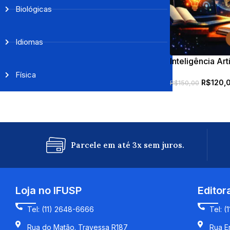
Biológicas
Idiomas
Inteligência Art
Aula práticas p
Física
R$
120,
R$
150,00
Parcele em até 3x sem juros.
Loja no IFUSP
Editor
Tel: (11) 2648-6666
Tel: (
Rua do Matão. Travessa R187
Rua En