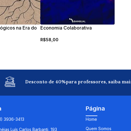
ógicos na Era do
Economia Colaborativa
R$
58,00
Desconto de 40%para professores, saiba mai
a
Página
11) 3936-3413
Home
Quem Somos
éias Luís Carlos Barbanti, 193