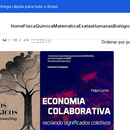
trega rápida para todo o Brasil.
Home
Física
Química
Matemática
Exatas
Humanas
Biológi
12
18
24