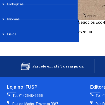
Biológicas
Idiomas
Negócios Eco-l
Greenwashing
R$
78,00
Física
Parcele em até 3x sem juros.
Loja no IFUSP
Editor
Tel: (11) 2648-6666
Tel: (
Rua do Matão. Travessa R187
Rua En