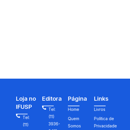
Loja no
Editora
Página
Links
IFUSP
Tel:
Home
Livros
(11)
Tel:
Quem
Política de
3936-
(11)
Somos
Privacidade