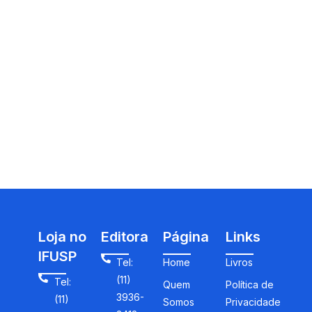
Loja no
Editora
Página
Links
IFUSP
Tel:
Home
Livros
(11)
Tel:
Quem
Política de
3936-
(11)
Somos
Privacidade