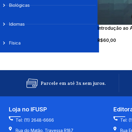
Biológicas
Idiomas
Introdução ao 
Máquina Quânt
R$
60,00
Física
Parcele em até 3x sem juros.
Loja no IFUSP
Editor
Tel: (11) 2648-6666
Tel: (
Rua do Matão. Travessa R187
Rua En