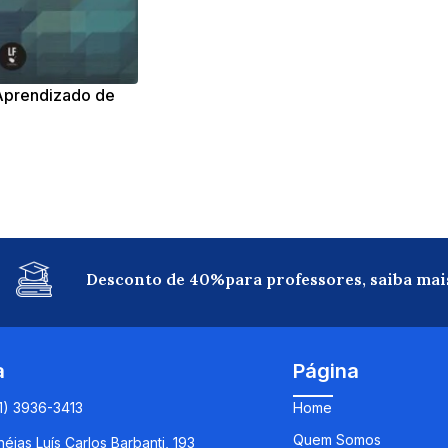
Aprendizado de
ica
Desconto de 40%para professores, saiba mai
a
Página
11) 3936-3413
Home
Quem Somos
éias Luís Carlos Barbanti, 193