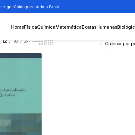
trega rápida para todo o Brasil.
Home
Física
Química
Matemática
Exatas
Humanas
Biológi
12
18
24