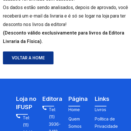
Os dados estão sendo analisados, depois de aprovado, você
receberá um e-mail da livraria e é só se logar na loja para ter
desconto nos livros da editora!
(Desconto válido exclusivamente para livros da Editora
Livraria da Física).
VOLTAR A HOME
Loja no
Editora
Página
Links
IFUSP
Tel:
Home
Livros
(11)
Tel:
Quem
Política de
3936-
(11)
Somos
Privacidade