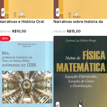
Narrativas e História Oral:
Narrativas sobre história da
possibilidades de
educação matemática
R$
10,00
R$
15,00
investigação em Educação
na/para a formação de
R$
33,00
R$
38,00
Matemática
professores
-83%