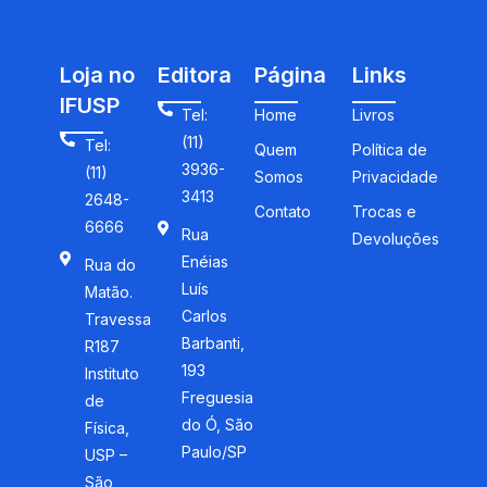
Loja no
Editora
Página
Links
IFUSP
Tel:
Home
Livros
(11)
Tel:
Quem
Política de
3936-
(11)
Somos
Privacidade
3413
2648-
Contato
Trocas e
6666
Rua
Devoluções
Enéias
Rua do
Luís
Matão.
Carlos
Travessa
Barbanti,
R187
193
Instituto
Freguesia
de
do Ó, São
Física,
Paulo/SP
USP –
São