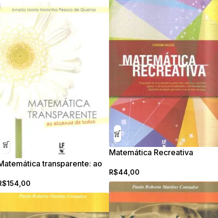
Matemática Recreativa
Matemática transparente: ao
R$
44,00
alcance de todos
R$
154,00