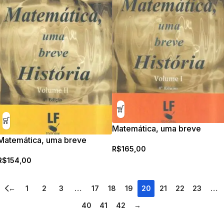
Matemática, uma breve
história – Volume I
Matemática, uma breve
R$
165,00
história – Volume II
R$
154,00
←
1
2
3
…
17
18
19
20
21
22
23
…
40
41
42
→