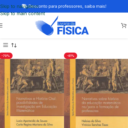
Skip to navigation
Desconto para professores,
saiba mais!
Skip to main content
-70%
-61%