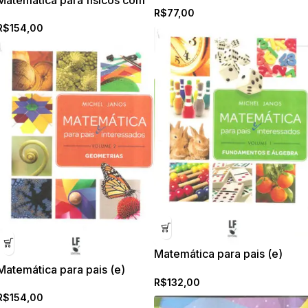
R$
77,00
Aplicações – Volume 2:
R$
154,00
Tratamentos Clássico e
Quântico
Matemática para pais (e)
interessados – Volume 1:
Matemática para pais (e)
R$
132,00
Fundamentos e Álgebra
interessados – Volume 2:
R$
154,00
Geometrias