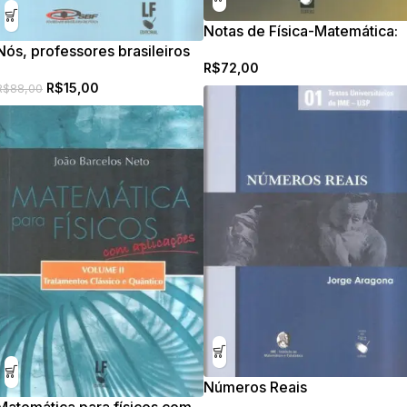
Notas de Física-Matemática:
Nós, professores brasileiros
Equações Diferenciais,
R$
72,00
de Fisica do Ensino Médio,
Funções de Green e
R$
15,00
estivemos no CERN
Distribuições
R$
88,00
Números Reais
Matemática para físicos com