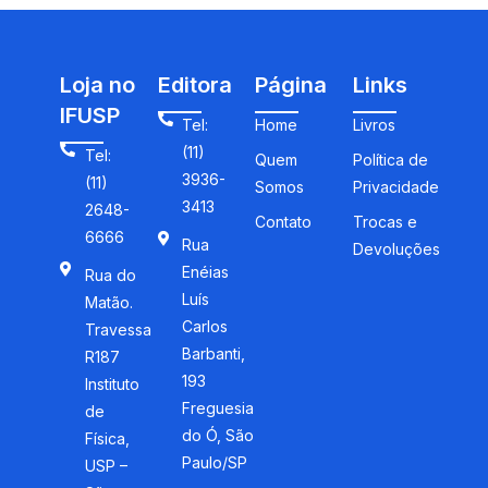
Loja no
Editora
Página
Links
IFUSP
Tel:
Home
Livros
(11)
Tel:
Quem
Política de
3936-
(11)
Somos
Privacidade
3413
2648-
Contato
Trocas e
6666
Rua
Devoluções
Enéias
Rua do
Luís
Matão.
Carlos
Travessa
Barbanti,
R187
193
Instituto
Freguesia
de
do Ó, São
Física,
Paulo/SP
USP –