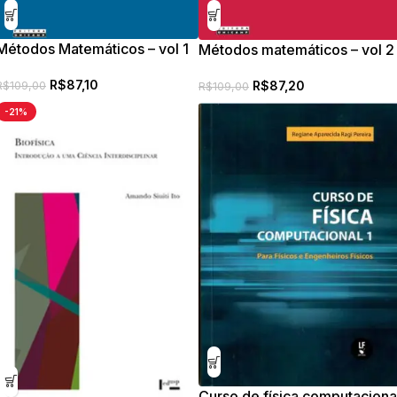
Métodos Matemáticos – vol 1
Métodos matemáticos – vol 2
R$
87,10
R$
87,20
R$
109,00
R$
109,00
-21%
Curso de física computaciona