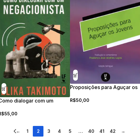
Proposições para Aguçar os
Jovens – Edição bilíngue
R$
50,00
Como dialogar com um
negacionista
R$
55,00
←
1
2
3
4
5
…
40
41
42
→