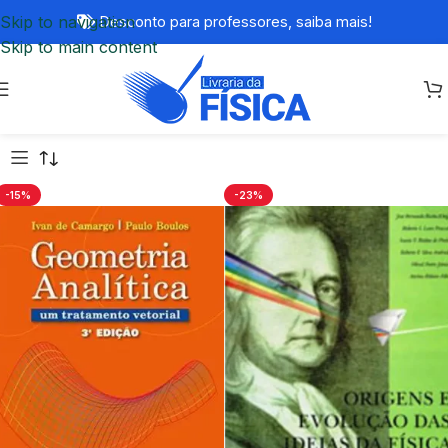
Skip to navigation
Desconto para professores,
saiba mais!
Skip to main content
-15%
-23%