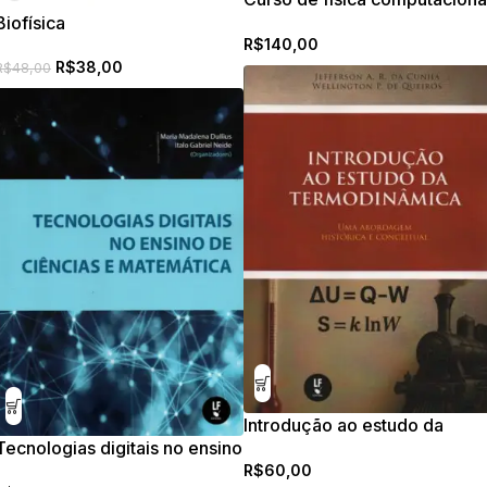
Biofísica
1, para físicos e engenheiros
R$
140,00
físicos
R$
38,00
R$
48,00
Introdução ao estudo da
Tecnologias digitais no ensino
termodinâmica, uma
R$
60,00
de ciências e matemática
abordagem histórica e