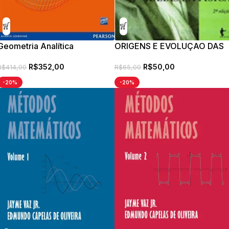
Geometria Analítica
ORIGENS E EVOLUÇAO DAS
IDEIAS DA FISICA
R$
352,00
R$
50,00
R$
414,00
R$
65,00
-20%
-20%