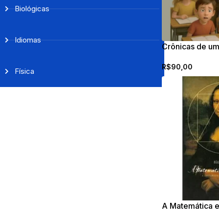
Biológicas
Idiomas
Crônicas de um
ensina matemát
R$
90,00
Física
A Matemática e