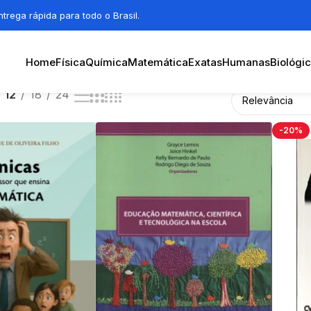
trega rápida para todo o Brasil.
Home
Física
Química
Matemática
Exatas
Humanas
Biológi
12
18
24
-20%