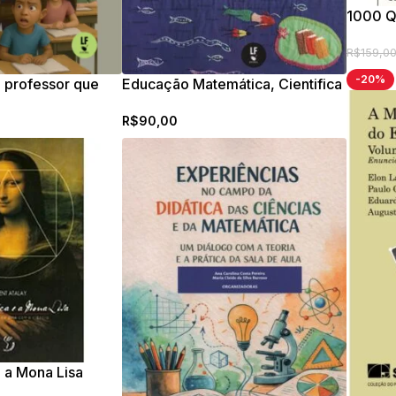
1000 Q
R$
159,0
-20%
 professor que
Educação Matemática, Cientifica
ica
e Tecnológica na Escola
R$
90,00
 a Mona Lisa