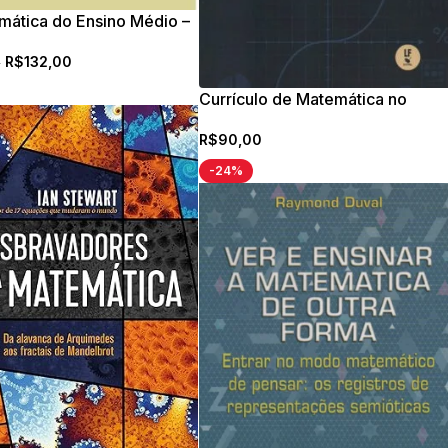
mática do Ensino Médio –
 4
R$
132,00
0
Currículo de Matemática no
Ensino Secundário entre o
R$
90,00
passado e o presente
-24%