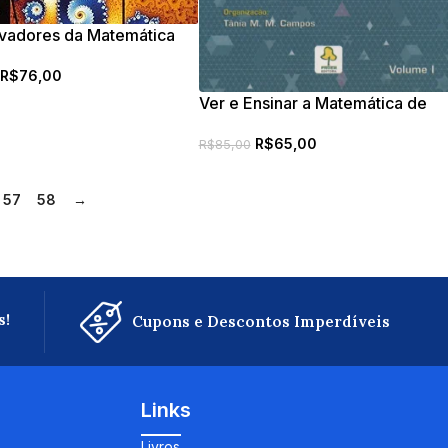
vadores da Matemática
R$
76,00
Ver e Ensinar a Matemática de
outra forma – Entrar no modo
R$
65,00
matemático de pensar: os
R$
85,00
registros de representações
semióticas
57
58
→
s!
Cupons e Descontos Imperdíveis
Links
Livros