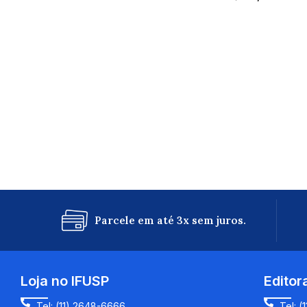
Parcele em até 3x sem juros.
Loja no IFUSP
Editor
Tel: (11) 2648-6666
Tel: (