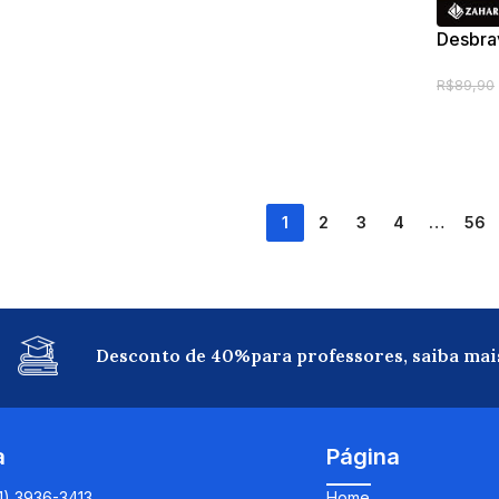
Desbra
R$
89,90
1
2
3
4
…
56
Desconto de 40%para professores, saiba mai
a
Página
11) 3936-3413
Home